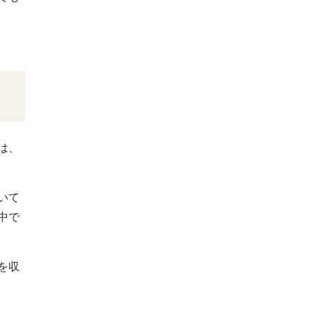
は、
いて
中で
を収