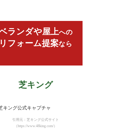
ベランダや屋上
への
リフォーム提案
なら
芝キング
引用元：芝キング公式サイト
（https://www.48king.com/）