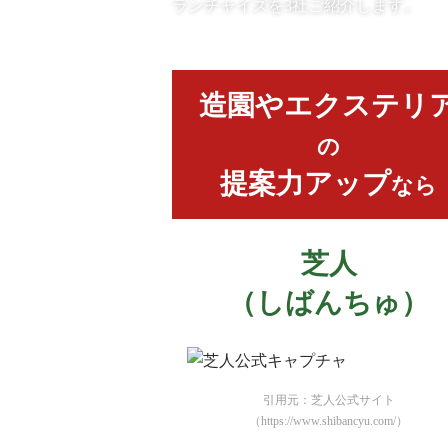
ランチャイズを3社ご紹介します。
造園やエクステリ
の
提案力アップ
なら
芝人
（しばんちゅ）
引用元：芝人公式サイト
（https://www.shibancyu.com/）