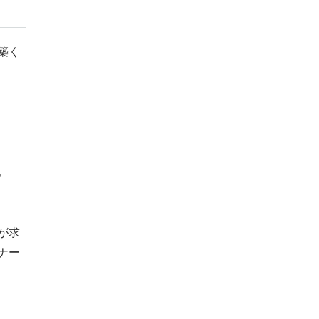
築く
。
が求
ナー