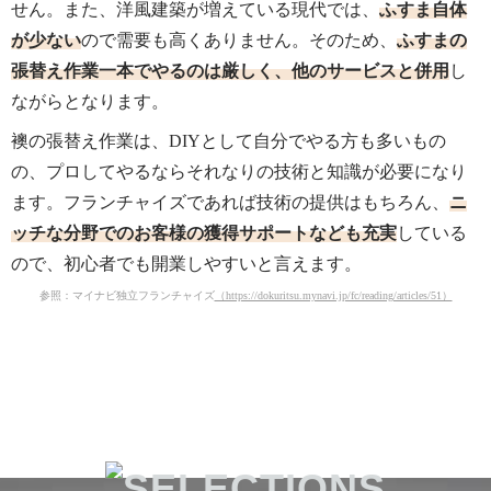
せん。また、洋風建築が増えている現代では、
ふすま自体
が少ない
ので需要も高くありません。そのため、
ふすまの
張替え作業一本でやるのは厳しく、他のサービスと併用
し
ながらとなります。
襖の張替え作業は、DIYとして自分でやる方も多いもの
の、プロしてやるならそれなりの技術と知識が必要になり
ます。フランチャイズであれば技術の提供はもちろん、
ニ
ッチな分野でのお客様の獲得サポートなども充実
している
ので、初心者でも開業しやすいと言えます。
参照：マイナビ独立フランチャイズ
（https://dokuritsu.mynavi.jp/fc/reading/articles/51）