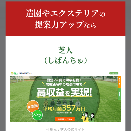
造園やエクステリア
の
提案力アップ
なら
芝人
（しばんちゅ）
引用元：芝人公式サイト