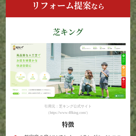
リフォーム提案
なら
芝キング
引用元：芝キング公式サイト
（https://www.48king.com/）
特徴