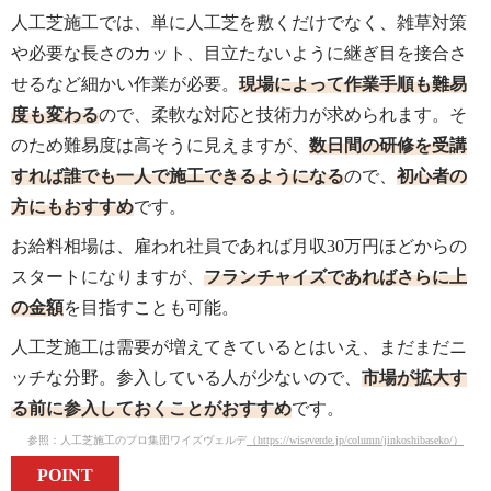
人工芝施工では、単に人工芝を敷くだけでなく、雑草対策
や必要な長さのカット、目立たないように継ぎ目を接合さ
せるなど細かい作業が必要。
現場によって作業手順も難易
度も変わる
ので、柔軟な対応と技術力が求められます。そ
のため難易度は高そうに見えますが、
数日間の研修を受講
すれば誰でも一人で施工できるようになる
ので、
初心者の
方にもおすすめ
です。
お給料相場は、雇われ社員であれば月収30万円ほどからの
スタートになりますが、
フランチャイズであればさらに上
の金額
を目指すことも可能。
人工芝施工は需要が増えてきているとはいえ、まだまだニ
ッチな分野。参入している人が少ないので、
市場が拡大す
る前に参入しておくことがおすすめ
です。
参照：人工芝施工のプロ集団ワイズヴェルデ
（https://wiseverde.jp/column/jinkoshibaseko/）
POINT