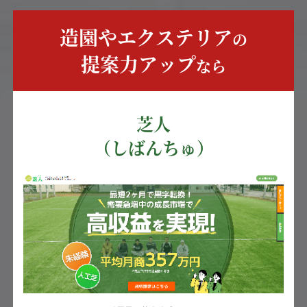
造園やエクステリア
の
提案力アップ
なら
芝人
（しばんちゅ）