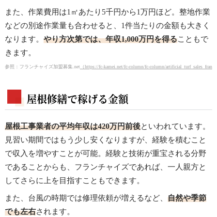
また、作業費用は1㎡あたり5千円から1万円ほど。整地作業
などの別途作業量も合わせると、1件当たりの金額も大きく
なります。
やり方次第では、年収1,000万円を得る
こともで
きます。
参照：フランチャイズ加盟募集.net
（https://fc-kamei.net/fc-column/fc-column/artificial_turf_sales_franc
屋根修繕で稼げる金額
屋根工事業者の平均年収は420万円前後
といわれています。
見習い期間ではもう少し安くなりますが、経験を積むこと
で収入を増やすことが可能。経験と技術が重宝される分野
であることからも、フランチャイズであれば、一人親方と
してさらに上を目指すこともできます。
また、台風の時期では修理依頼が増えるなど、
自然や季節
でも左右
されます。