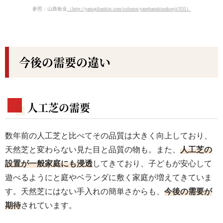
参照：山路板金
（http://yamajibankin.com/column/yanebannkinnkouji/935）
今後の需要の違い
人工芝の需要
数年前の人工芝と比べてその品質は大きく向上しており、
天然芝と変わらない見た目と品質の物も。また、
人工芝の
設置が一般家庭にも浸透
してきており、子どもが安心して
遊べるようにと庭やベランダに敷く家庭が増えてきていま
す。天然芝にはない手入れの簡単さからも、
今後の需要が
期待
されています。